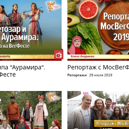
ппа "Аурамира".
Репортаж с МосВегФ
Фесте
Репортажи
29 июля 2019