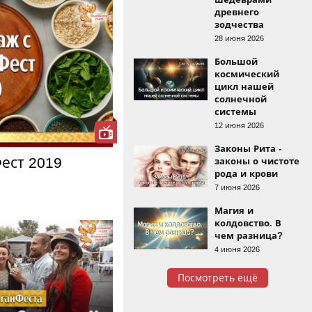
древнего
зодчества
28 июня 2026
Большой
космический
цикл нашей
солнечной
системы
12 июня 2026
Законы Рита -
ест 2019
законы о чистоте
рода и крови
7 июня 2026
Магия и
колдовство. В
чем разница?
4 июня 2026
Посмотреть ещё