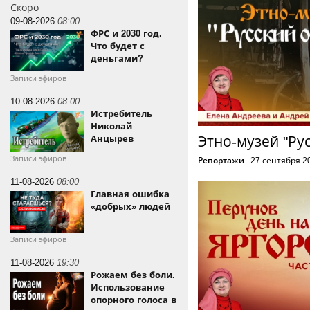
Скоро
09-08-2026
08:00
ФРС и 2030 год.
Что будет с
деньгами?
Записи эфиров
10-08-2026
08:00
Истребитель
Николай
Анцырев
Этно-музей "Ру
Записи эфиров
Репортажи
27 сентября 2
11-08-2026
08:00
Главная ошибка
«добрых» людей
Записи эфиров
11-08-2026
19:30
Рожаем без боли.
Использование
опорного голоса в