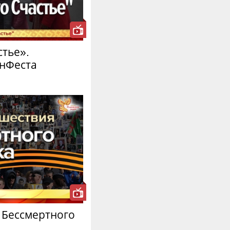
стье».
анФеста
 Бессмертного