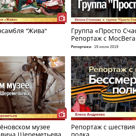
нсамбля "Жива"
Группа «Просто Сча
Репортаж с МосВег
Репортажи
19 июля 2019
сёновском музее
Репортаж с шествия
овича Шереметьева
полка