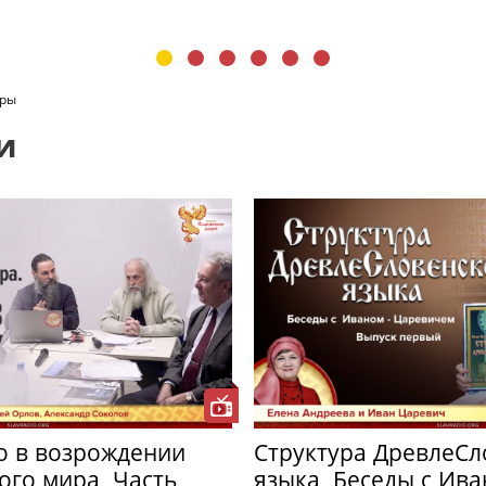
иры
и
о в возрождении
Структура ДревлеСл
ого мира. Часть
языка. Беседы с Ив