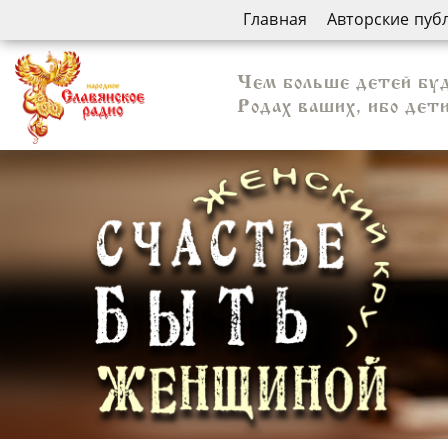
Главная
Авторские пуб
Чем больше детей буд
Родах ваших, ибо дет