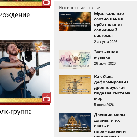
Интересные статьи
"Рождение
Музыкальные
соотношения
орбит планет
солнечной
системы
2 августа 2026
Застывшая
музыка
26 июля 2026
Как была
деформирована
древнерусская
пядевая система
мер
5 июля 2026
олк-группа
Древние меры
длины, и их
связь с
пирамидами и
шедеврами