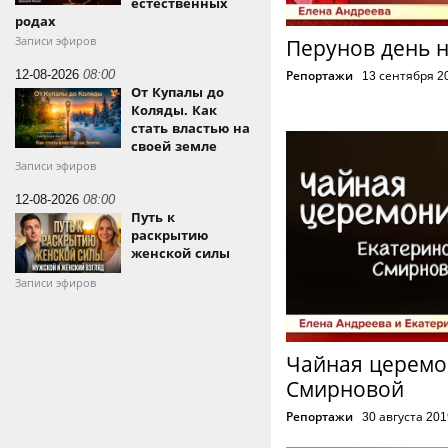
естественных
родах
Записи эфиров
Перунов день н
12-08-2026
08:00
Репортажи
13 сентября 2
От Купалы до
Коляды. Как
стать властью на
своей земле
Записи эфиров
12-08-2026
08:00
Путь к
раскрытию
женской силы
Записи эфиров
Чайная церемо
Смирновой
Репортажи
30 августа 201