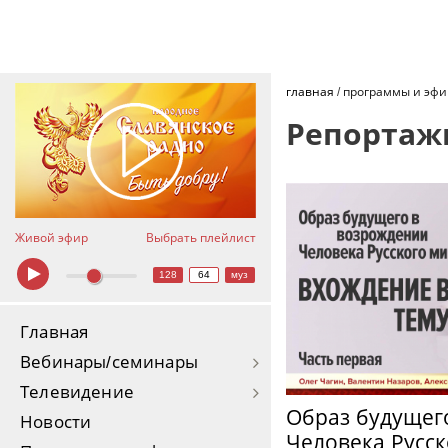
главная
/
программы и эф
Репортаж
Живой эфир
Выбрать плейлист
128
64
муз
Главная
Вебинары/семинары
Телевидение
Образ будущег
Новости
Человека Русск