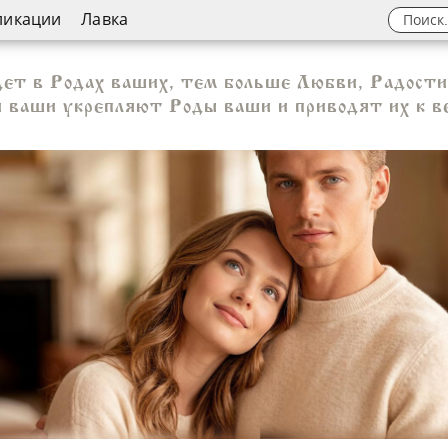
ликации
Лавка
ет в Родах ваших, тем больше Любви, Радости
и ваши укрепляют Роды ваши и приводят их к в