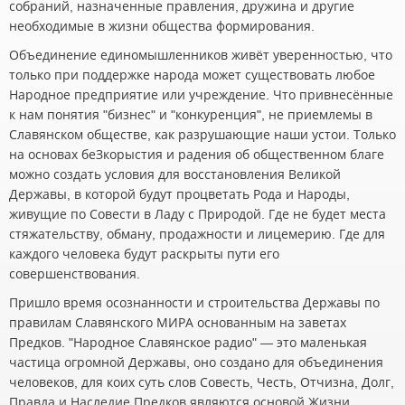
собраний, назначенные правления, дружина и другие
необходимые в жизни общества формирования.
Объединение единомышленников живёт уверенностью, что
только при поддержке народа может существовать любое
Народное предприятие или учреждение. Что привнесённые
к нам понятия "бизнес" и "конкуренция", не приемлемы в
Славянском обществе, как разрушающие наши устои. Только
на основах беЗкорыстия и радения об общественном благе
можно создать условия для восстановления Великой
Державы, в которой будут процветать Рода и Народы,
живущие по Совести в Ладу с Природой. Где не будет места
стяжательству, обману, продажности и лицемерию. Где для
каждого человека будут раскрыты пути его
совершенствования.
Пришло время осознанности и строительства Державы по
правилам Славянского МИРА основанным на заветах
Предков. "Народное Славянское радио" — это маленькая
частица огромной Державы, оно создано для объединения
человеков, для коих суть слов Совесть, Честь, Отчизна, Долг,
Правда и Наследие Предков являются основой Жизни.