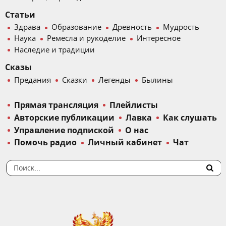
Статьи
Здрава
Образование
Древность
Мудрость
Наука
Ремесла и рукоделие
Интересное
Наследие и традиции
Сказы
Предания
Сказки
Легенды
Былины
Прямая трансляция
Плейлисты
Авторские публикации
Лавка
Как слушать
Управление подпиской
О нас
Помочь радио
Личный кабинет
Чат