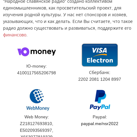
"Народное славянское радио" создано коллективом
единомышленников, как просветительский проект, для
изучения родной культуры. У нас нет спонсоров и хозяев,
указывающих, что и как делать. Если Вы считаете, что такое
радио должно существовать и развиваться, поддержите его
финансово
.
Ю-money:
Сбербанк:
4100117565206798
2202 2081 1204 8997
Web Money:
Paypal:
Z218127693810,
paypal.me/nsr2022
E502093569397,