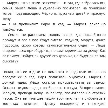
— Маруся, что с вами со всеми? — в зал, где собралась вся
семья, зашёл Лёша и удивлённо посмотрел на поникших
котов, подвывающего Чёрного, грустных детей и красную
жену.
— Они провожают Варю в сад, — Маруся печально
улыбнулась.
— Семья, не раскисаем, головы вверх, два часа быстро
пройдут и все снова будут вместе. Радуйся, Маруся, дочка
подросла, скоро совсем самостоятельной будет, — Лёша
старался всех приободрить, но сам переживал за дочку. Как
её примут, найдет ли друзей его девочка, не будут ли её там
обижать?
Поняв, что её вздохи не помогают и родители всё равно
поведут её в сад, Варя поплелась обуваться. Маруся с
дочкой ушли, Лёша остался присматривать за сыном.
Остальные домочадцы разбрелись кто куда. Вскоре пришла
Маруся, проведя Лёшу на работу, посмотрела на стрелки
часов. Она выпила две чашки горячего чая, прибралась в
комнатах, почитала Шурику, покормила и погладила