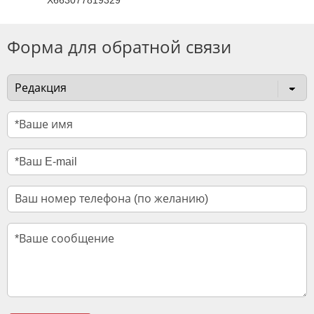
X663077819329
Форма для обратной связи