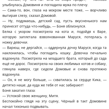
улыбнулась Домовиня и погладила мужа по плечу.
— Сама-то, вон, глаза на мокром месте тоже, — ворчливо
вытирая слезу, сказал Домовой.
— Ну, подумаешь, детский сад, пусть вкусненького нам
принесет оттуда что-нибудь, — Боня облизнулся.
Белка с укором посмотрела на кота и, подойдя к Варе,
которую заплетала взволнованная Маруся, потерлась о
ножку девочки.
— Варюш, не дергайся, — оддернула дочку Маруся, когда та
наклонилась, чтобы погладить кошку. Девочка печально
вздохнула. Посмотрела на младшего брата, который до сада
ещё не дорос. Посмотрела на своих любимых котов и собаку,
глянула наверх, где сидели Домовые и снова протяжно
вздохнула.
— Ох, я не могу больше, — схватилась за сердце Кика, —
дитятко наше, да куда же тебя от нас забирают!
Боня закатил глаза:
— Успокой свою женщину, Митя.
Беспокойно глядя на эту сцену, Чёрный в такт Домовине
начал тихонько подвывать.