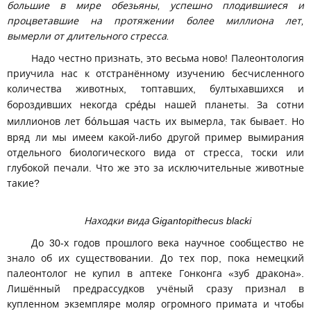
большие в мире обезьяны, успешно плодившиеся и
процветавшие на протяжении более миллиона лет,
вымерли от длительного стресса.
Надо честно признать, это весьма ново! Палеонтология
приучила нас к отстранённому изучению бесчисленного
количества животных, топтавших, бултыхавшихся и
бороздивших некогда
сре́ды
нашей планеты. За сотни
миллионов лет
бо́льшая
часть их вымерла, так бывает. Но
вряд ли мы имеем какой-либо другой пример вымирания
отдельного биологического вида от стресса, тоски или
глубокой печали. Что же это за исключительные животные
такие?
Находки вида Gigantopithecus blacki
До 30-х годов прошлого века научное сообщество не
знало об их существовании. До тех пор, пока немецкий
палеонтолог не купил в аптеке Гонконга «зуб дракона».
Лишённый предрассудков учёный сразу признал в
купленном экземпляре моляр огромного примата и чтобы