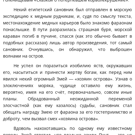
Голенищевым «Сказкой о потерпевшем кораблекрушение».
Некий египетский сановник был отправлен в морскую
экспедицию к медным рудникам, и, судя по смыслу текста,
местонахождение медных карьеров было знакомо фараонам
понаслышке. В пути разразилась страшная буря, морской
караван погиб в пучине, спасся (как это обычно бывает в
подобных рассказах) лишь автор произведения, тот самый
сановник. Очнувшись, он обнаружил, что выброшен
волнами на остров.
Не успел он поразиться изобилию яств, окружавших
его, насытиться и принести жертву богам, как перед ним
явился некий огромный Змей — «хозяин острова». Узнав о
злоключениях моряка, чудище оставило ему жизнь,
вероятно, имея на его счёт, первоначально, совсем иные
планы. Обрадованный неожиданной переменой
злосчастной (как ему казалось) судьбы, сановник стал
обещать награду Змею от фараона за его гостеприимство и
доброту, чем вызвал смех «хозяина острова».
Вдоволь нахохотавшись по одному ему известному