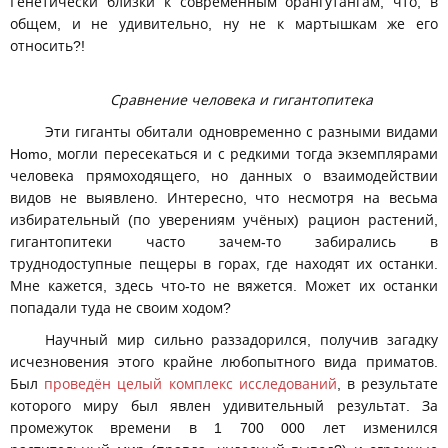
Генетически близки к современным орангутангам, что, в
общем, и не удивительно, ну не к мартышкам же его
относить?!
Сравнение человека и гигантопитека
Эти гиганты обитали одновременно с разными видами
Homo, могли пересекаться и с редкими тогда экземплярами
человека прямоходящего, но данных о взаимодействии
видов не выявлено. Интересно, что несмотря на весьма
избирательный (по уверениям учёных) рацион растений,
гигантопитеки часто зачем-то забирались в
труднодоступные пещеры в горах, где находят их останки.
Мне кажется, здесь что-то не вяжется. Может их останки
попадали туда не своим ходом?
Научный мир сильно раззадорился, получив загадку
исчезновения этого крайне любопытного вида приматов.
Был
проведён целый комплекс исследований
, в результате
которого миру был явлен удивительный результат. За
промежуток времени в 1 700 000 лет изменился