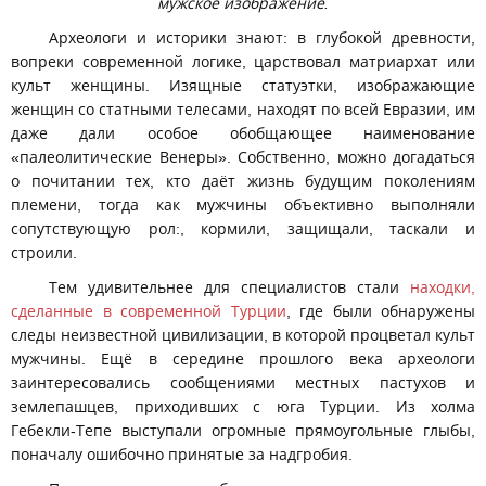
мужское изображение.
Археологи и историки знают: в глубокой древности,
вопреки современной логике, царствовал матриархат или
культ женщины. Изящные статуэтки, изображающие
женщин со статными телесами, находят по всей Евразии, им
даже дали особое обобщающее наименование
«палеолитические Венеры». Собственно, можно догадаться
о почитании тех, кто даёт жизнь будущим поколениям
племени, тогда как мужчины объективно выполняли
сопутствующую рол:, кормили, защищали, таскали и
строили.
Тем удивительнее для специалистов стали
находки,
сделанные в современной Турции
, где были обнаружены
следы неизвестной цивилизации, в которой процветал культ
мужчины. Ещё в середине прошлого века археологи
заинтересовались сообщениями местных пастухов и
землепашцев, приходивших с юга Турции. Из холма
Гебекли-Тепе выступали огромные прямоугольные глыбы,
поначалу ошибочно принятые за надгробия.