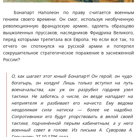
Бонапарт Наполеон по праву считается военным
гением своего времени. Он смог, используя необученную
революционную французскую армию, одолеть образцово
вышколенных пруссаков, наследников Фридриха Великого,
перед которыми трепетала вся Европа. Но если всё так, то
отчего он споткнулся на русской армии и потерпел
сокрушительное стратегическое поражение в заснеженной
России?
О, как шагает этот юный Бонапарт! Он герой, он чудо-
богатырь, он колдун! Лишь только вступил на путь
военачальства, как уж он разрубил гордиев узел
тактики. Не заботясь о числе, он везде нападает на
неприятеля и разбивает его начисто. Ему ведома
неодолимая сила натиска — более не надобно.
Сопротивники его будут упорствовать в вялой своей
тактике, подчинённой перьям кабинетным; а у него
военный совет в голове.
Из письма А. Суворова А.
Горчакову, 27.10.1796 года.