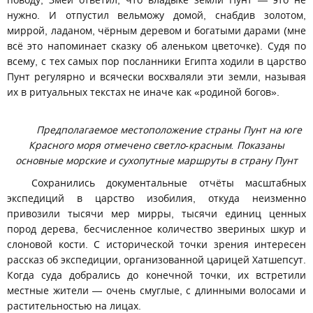
поводу, Змей ответил, что владыке земли Пунт — это не
нужно. И отпустил вельможу домой, снабдив золотом,
миррой, ладаном, чёрным деревом и богатыми дарами (мне
всё это напоминает сказку об аленьком цветочке). Судя по
всему, с тех самых пор посланники Египта ходили в царство
Пунт регулярно и всячески восхваляли эти земли, называя
их в ритуальных текстах не иначе как «родиной богов».
Предполагаемое местоположение страны Пунт на юге
Красного моря отмечено светло-красным. Показаны
основные морские и сухопутные маршруты в страну Пунт
Сохранились документальные отчёты масштабных
экспедиций в царство изобилия, откуда неизменно
привозили тысячи мер мирры, тысячи единиц ценных
пород дерева, бесчисленное количество звериных шкур и
слоновой кости. С исторической точки зрения интересен
рассказ об экспедиции, организованной царицей Хатшепсут.
Когда суда добрались до конечной точки, их встретили
местные жители — очень смуглые, с длинными волосами и
растительностью на лицах.