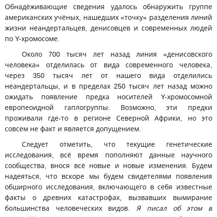
Обнадёживающие сведения удалось обнаружить группе
американских учёных, нашедших «точку» разделения линий
жизни неандертальцев, денисовцев и современных людей
по Y-хромосоме.
Около 700 тысяч лет назад линия «денисовского
человека» отделилась от вида современного человека,
через 350 тысяч лет от нашего вида отделились
неандертальцы, и в пределах 250 тысяч лет назад можно
ожидать появление предка носителей Y-хромосомной
европеоидной гаплогруппы. Возможно, эти предки
проживали где-то в регионе Северной Африки, но это
совсем не факт и является допущением.
Следует отметить, что текущие генетические
исследования, всё время пополняют данные научного
сообщества, внося всё новые и новые изменения. Будем
надеяться, что вскоре мы будем свидетелями появления
обширного исследования, включающего в себя известные
факты о древних катастрофах, вызвавших вымирание
большинства человеческих видов.
Я писал об этом в