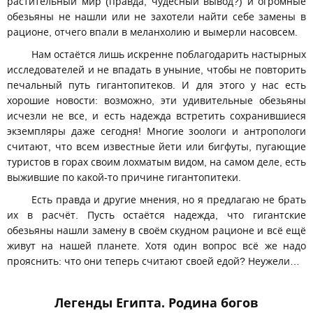
растительный мир (правда, чудесный вывод?) и огромные
обезьяны не нашли или не захотели найти себе замены в
рационе, отчего впали в меланхолию и вымерли насовсем.
Нам остаётся лишь искренне поблагодарить настырных
исследователей и не впадать в уныние, чтобы не повторить
печальный путь гигантопитеков. И для этого у нас есть
хорошие новости: возможно, эти удивительные обезьяны
исчезли не все, и есть надежда встретить сохранившиеся
экземпляры даже сегодня! Многие зоологи и антропологи
считают, что всем известные йети или бигфуты, пугающие
туристов в горах своим лохматым видом, на самом деле, есть
выжившие по какой-то причине гигантопитеки.
Есть правда и другие мнения, но я предлагаю не брать
их в расчёт. Пусть остаётся надежда, что гигантские
обезьяны нашли замену в своём скудном рационе и всё ещё
живут на нашей планете. Хотя один вопрос всё же надо
прояснить: что они теперь считают своей едой? Неужели…
Легенды Египта. Родина богов