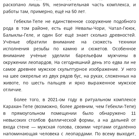
раскопано лишь 5%, незначительная часть комплекса, и
работы там, примерно, ещё на 50 лет.
Гебекли-Тепе не единственное сооружение подобного
рода в том районе, есть ещё Невалы-Чори, Чатал-Гююк,
Балыклы-Геле, и один Бог ещё знает сколько древностей.
Учёные обратили внимание на схожесть техники
исполнения резьбы по камню и сюжетов. Особенное
внимание учёные уделили барельефам мужчины в
окружении леопардов, На сегодняшний день это едва ли не
самое древнее мужское скульптурное изображение. У него
на шее ожерелье из двух рядов бус, на руках, сложенных на
животе, по шесть пальцев и ярко выраженное мужское
отличие.
Более того, в 2021-ом году в ритуальном комплексе
Карахан-Тепе (возможно, более древним, чем Гебекли-Тепе)
в прямоугольном помещении было обнаружено 11
невысоких столбов фаллической формы, а на дальней от
входа стене — мужская голова, своими чертами отдалённо
напоминающая человека с леопардами. По всему выходит,