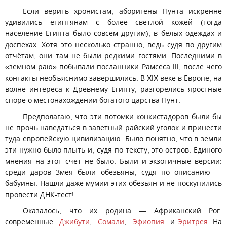
Если верить хронистам, аборигены Пунта искренне
удивились египтянам с более светлой кожей (тогда
население Египта было совсем другим), в белых одеждах и
доспехах. Хотя это несколько странно, ведь судя по другим
отчётам, они там не были редкими гостями. Последними в
«земном раю» побывали посланники Рамсеса III, после чего
контакты необъяснимо завершились. В XIX веке в Европе, на
волне интереса к Древнему Египту, разгорелись яростные
споре о местонахождении богатого царства Пунт.
Предполагаю, что эти потомки конкистадоров были бы
не прочь наведаться в заветный райский уголок и принести
туда европейскую цивилизацию. Было понятно, что в земли
эти нужно было плыть и, судя по тексту, это остров. Единого
мнения на этот счёт не было. Были и экзотичные версии:
среди даров Змея были обезьяны, судя по описанию —
бабуины. Нашли даже мумии этих обезьян и не поскупились
провести ДНК-тест!
Оказалось, что их родина — Африканский Рог:
современные
Джибути
,
Сомали
,
Эфиопия
и
Эритрея
. На