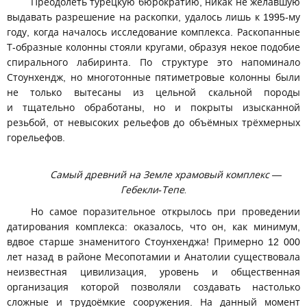
Преодолеть турецкую бюрократию, никак не желавшую
выдавать разрешение на раскопки, удалось лишь к 1995-му
году, когда началось исследование комплекса. Раскопанные
Т-образные колонны стояли кругами, образуя некое подобие
спирального лабиринта. По структуре это напоминало
Стоунхендж, но многотонные пятиметровые колонны были
не только вытесаны из цельной скальной породы
и тщательно обработаны, но и покрыты изысканной
резьбой, от невысоких рельефов до объёмных трёхмерных
горельефов.
Самый древний на Земле храмовый комплекс —
Гебекли-Тепе.
Но самое поразительное открылось при проведении
датирования комплекса: оказалось, что он, как минимум,
вдвое старше знаменитого Стоунхенджа! Примерно 12 000
лет назад в районе Месопотамии и Анатолии существовала
неизвестная цивилизация, уровень и общественная
организация которой позволяли создавать настолько
сложные и трудоёмкие сооружения. На данный момент