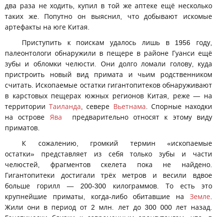
два раза не ходить, купил в той же аптеке ещё несколько
таких же. Попутно он выяснил, что добывают искомые
артефакты на юге Китая.
Приступить к поискам удалось лишь в 1956 году,
палеонтологи обнаружили в пещере в районе Гуанси ещё
зубы и обломки челюсти. Они долго ломали голову, куда
пристроить новый вид примата и чьим родственником
считать. Ископаемые остатки гигантопитеков обнаруживают
в карстовых пещерах южных регионов Китая, реже — на
территории
Таиланда
, севере
Вьетнама
. Спорные находки
на острове
Ява
предварительно относят к этому виду
приматов.
К сожалению, громкий термин «ископаемые
остатки» представляет из себя только зубы и части
челюстей, фрагментов скелета пока не найдено.
Гигантопитеки достигали трёх метров и весили вдвое
больше горилл — 200-300 килограммов. То есть это
крупнейшие приматы, когда-либо обитавшие на
Земле
.
Жили они в период от 2 млн. лет до 300 000 лет назад.