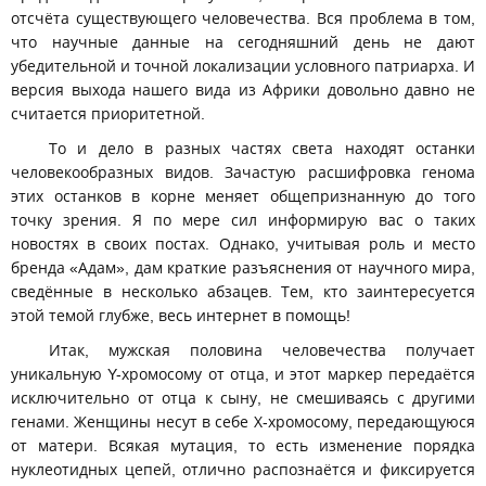
отсчёта существующего человечества. Вся проблема в том,
что научные данные на сегодняшний день не дают
убедительной и точной локализации условного патриарха. И
версия выхода нашего вида из Африки довольно давно не
считается приоритетной.
То и дело в разных частях света находят останки
человекообразных видов. Зачастую расшифровка генома
этих останков в корне меняет общепризнанную до того
точку зрения. Я по мере сил информирую вас о таких
новостях в своих постах. Однако, учитывая роль и место
бренда «Адам», дам краткие разъяснения от научного мира,
сведённые в несколько абзацев. Тем, кто заинтересуется
этой темой глубже, весь интернет в помощь!
Итак, мужская половина человечества получает
уникальную Y-хромосому от отца, и этот маркер передаётся
исключительно от отца к сыну, не смешиваясь с другими
генами. Женщины несут в себе Х-хромосому, передающуюся
от матери. Всякая мутация, то есть изменение порядка
нуклеотидных цепей, отлично распознаётся и фиксируется