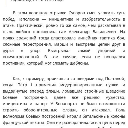
В этом коротком отрывке Суворов смог уложить суть
побед Наполеона — инициатива и изобретательность в
атаке. Практически, ровно то же самое, чем раскатывал в
пыль любого противника сам Александр Васильевич. На
полях сражений тогда властвовала линейная тактика боя,
сложные перестроения, марши и выстрелы цепей друг в
дурга в упор. Выигрывал самый упорный и
вымуштрованный. В том случае, если не попадался
противник, который мог сломать шаблоны.
Как, к примеру, произошло со шведами под Полтавой,
когда Пётр I применил модернизированные пушки и
выдвинутые вперёд флэши, ломавшие стройные шведские
боевые построения. Далее всё решило мужество,
инициатива и напор. У Бонапарта не было возможности
строить оборонительные флэши, он атаковал. Роль
волнолома боевых построений играли батальонные колоны
французской пехоты. Они не разворачивались в цепь перед