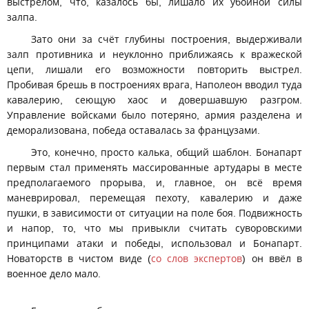
выстрелом, что, казалось бы, лишало их убойной силы
залпа.
Зато они за счёт глубины построения, выдерживали
залп противника и неуклонно приближаясь к вражеской
цепи, лишали его возможности повторить выстрел.
Пробивая брешь в построениях врага, Наполеон вводил туда
кавалерию, сеющую хаос и довершавшую разгром.
Управление войсками было потеряно, армия разделена и
деморализована, победа оставалась за французами.
Это, конечно, просто калька, общий шаблон. Бонапарт
первым стал применять массированные артудары в месте
предполагаемого прорыва, и, главное, он всё время
маневрировал, перемещая пехоту, кавалерию и даже
пушки, в зависимости от ситуации на поле боя. Подвижность
и напор, то, что мы привыкли считать суворовскими
принципами атаки и победы, использовал и Бонапарт.
Новаторств в чистом виде (
со слов экспертов
) он ввёл в
военное дело мало.