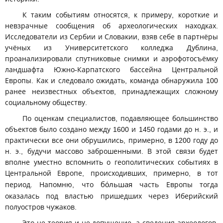
К таким событиям относятся, к примеру, короткие и
невзрачные сообщения об археологических находках.
Исследователи из Сербии и Словакии, взяв себе в партнёры
учёных из Университетского колледжа Дублина,
проанализировали спутниковые снимки и аэрофотосъёмку
ландшафта Южно-Карпатского бассейна Центральной
Европы. Как и следовало ожидать, команда обнаружила 100
ранее неизвестных объектов, принадлежащих сложному
социальному обществу.
По оценкам специалистов, подавляющее большинство
объектов было создано между 1600 и 1450 годами до н. э., и
практически все они обрушились, примерно, в 1200 году до
н. э., будучи массово заброшенными. В этой связи будет
вполне уместно вспомнить о геополитических событиях в
Центральной Европе, происходивших, примерно, в тот
период. Напомню, что
бо́льшая
часть Европы тогда
оказалась под властью пришедших через Иберийский
полуостров чужаков.