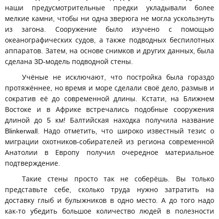
наши предусмотрительные предки укладывали более
мелкие камни, чтобы ни одна зверюга не могла ускользнуть
из загона. Сооружение было изучено с помощью
океанографических судов, а также подводных беспилотных
аппаратов. Затем, на основе снимков и других данных, была
сделана 3D-модель подводной стены.
Учёные не исключают, что постройка была гораздо
протяжённее, но время и море сделали своё дело, размыв и
сократив её до современной длины. Кстати, на Ближнем
Востоке и в Африке встречались подобные сооружения
длиной до 5 км! Балтийская находка получила название
Blinkerwall. Надо отметить, что широко известный тезис о
миграции охотников-собирателей из региона современной
Анатолии в Европу получил очередное материальное
подтверждение.
Такие стены просто так не соберёшь. Вы только
представьте себе, сколько труда нужно затратить на
доставку глыб и булыжников в одно место. А до того надо
как-то убедить большое количество людей в полезности