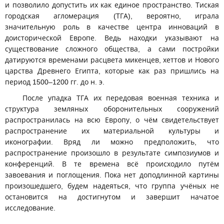
и позволило допустить их как единое пространство. Тиская
городская агломерация (ТГА), вероятно, играла
значительную роль в качестве центра инноваций в
доисторической Европе. Ведь находки указывают на
существование сложного общества, а сами постройки
датируются временами расцвета микенцев, хеттов и Нового
царства Древнего Египта, которые как раз пришлись на
период 1500–1200 гг. до н. э.
После упадка ТГА их передовая военная техника и
структура земляных оборонительных сооружений
распространилась на всю Европу, о чём свидетельствует
распространение их материальной культуры и
иконографии. Вряд ли можно предположить, что
распространение произошло в результате симпозиумов и
конференций. В те времена всё происходило путём
завоевания и поглощения. Пока нет доподлинной картины
произошедшего, будем надеяться, что группа учёных не
остановится на достигнутом и завершит начатое
исследование.