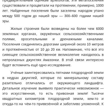
предварительным оценкам археологов, эти мегапоселения
существовали и процветали на протяжении, примерно, 1000
лет. Найденные поселения были заселены народом упано
между 500 годом до нашей эры — 300–600 годами нашей
эры.
Жилые строения были возведены на более чем 6000
земляных курганах, окружённых сельскохозяйственными
полями, оросительными и дренажными каналами.
Поселения соединялись дорогами шириной около 10 метров
и протяжённостью от 10 до 20 км. Напоминаю, что всё это
сияющее сельскохозяйственное великолепие находилось в
непролазных джунглях Амазонки. В этой связи интересно
будет вспомнить ещё одно исследование.
Учёные заинтересовались пятнами плодородной земли
в недрах джунглей, которые по минеральному составу
разительно отличались от окружающего ландшафта.
Детальное изучение выявило практически невозможное —
это искусственная, то есть привозная земля! Тысячи
квадратных километров плодородной земли, кем-то и
откуда-то на чём-то привезённой и заботливо уложенной. К