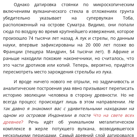
Однако датировка стоянки по микроскопическим
включениям вулканического стекла в отложениях грунта
убедительно указывает на супервулкан Тоба,
расположенный на острове Суматра. Видимо, они попали
сюда по воздуху во время крупнейшего извержения, которое
произошло 74 тысячи лет назад. А лук и стрелы, по данным
науки, впервые зафиксированы на 20 000 лет позже во
Франции (пещера Мандрин, 54 тысячи лет). В Африке и
раньше находили похожие наконечники, но считалось, что
это части дротиков или копий. Теперь, вероятно, придётся
пересмотреть место зарождения стрельбы из лука.
И вроде ничего нового не отрыли, но задумчивость и
аналитические построения ума явно призывают переписать
историю эволюции человека в сторону древности. Но не
всегда процесс происходит лишь в этом направлении
. Не
так давно я знакомил вас с удивительными находками на
одном из островов Индонезии в посте
Что на свете всех
древнее?
Речь идёт об уникальном мегалитическом
комплексе в жерле потухшего вулкана, возводившегося
несколькими периодами. Самый древний слой датировался