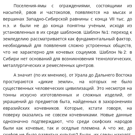
Поселения-ямы с ограждениями, состоящими из
насыпей, рвов и частоколов, появляются на мысах и
вершинах Западно-Сибирской равнины с конца VII тыс. до
н.э. и были не до конца понятны учёным, исходя из
установленных в их среде шаблонов. Шаблон №1: переход к
земледелию рассматривается как фундаментальный фактор,
необходимый для появления сложно устроенных обществ,
что не характерно для кочевых социумов. Шаблон №2: в
Сибири нет оснований для возникновения технологических,
металлургических и ремесленных центров.
А значит (по их мнению), от Урала до Дальнего Востока
простираются «дикие земли», на которых не было
существенных человеческих цивилизаций. Это несмотря на
тонны искусно изготовленных и сложных изделий, от
украшений до предметов быта, найденных в захоронениях
евразийских кочевников. Которые, кстати говоря, на
поверку оказались не совсем кочевниками. Новые данные
однозначно подтверждают, что среди скифских народов
были как кочевые, так и оседлые племена. А что же, до
скифов не было развитых культур? Были, их следы находят,