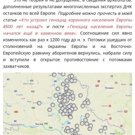
Это не теория и не допущение, а сведения археологов,
дополненные результатами многочисленных экспертиз ДНК
останков по всей Европе.
Подробнее можно прочесть в моей
статье
«Кто устроил геноцид коренного населения Европы
4500 лет назад?»
и посте
«Геноцид населения Европы
начался ещё в каменном веке»
.
Соотношение сил явно
изменилось как раз к 1200 году до н. э. Потомки ушедших от
столкновений на окраины Европы и на Восточно-
Европейскую равнину аборигенов вернулись, набрали силу
и вступили в открытое противостояние с потомками
захватчиков.