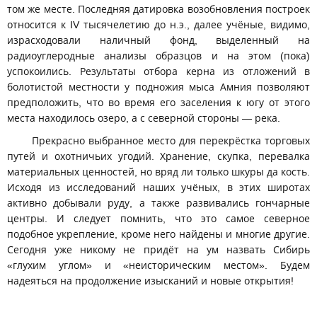
том же месте. Последняя датировка возобновления построек
относится к IV тысячелетию до н.э., далее учёные, видимо,
израсходовали наличный фонд, выделенный на
радиоуглеродные анализы образцов и на этом (пока)
успокоились. Результаты отбора керна из отложений в
болотистой местности у подножия мыса Амния позволяют
предположить, что во время его заселения к югу от этого
места находилось озеро, а с северной стороны — река.
Прекрасно выбранное место для перекрёстка торговых
путей и охотничьих угодий. Хранение, скупка, перевалка
материальных ценностей, но вряд ли только шкуры да кость.
Исходя из исследований наших учёных, в этих широтах
активно добывали руду, а также развивались гончарные
центры. И следует помнить, что это самое северное
подобное укрепление, кроме него найдены и многие другие.
Сегодня уже никому не придёт на ум назвать Сибирь
«глухим углом» и «неисторическим местом». Будем
надеяться на продолжение изысканий и новые открытия!