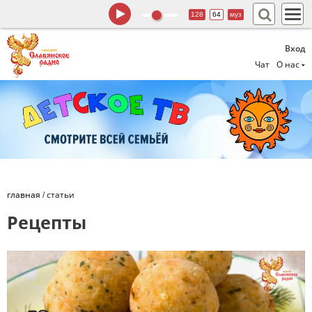
128
64
муз
Вход
Чат
О нас
главная
/
статьи
Рецепты